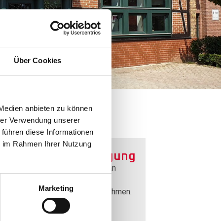
Über Cookies
 Medien anbieten zu können
hrer Verwendung unserer
 führen diese Informationen
ie im Rahmen Ihrer Nutzung
raucher­streit­beilegung
d nicht bereit oder verpflichtet, an
beilegungsverfahren vor einer
Marketing
ucherschlichtungsstelle teilzunehmen.