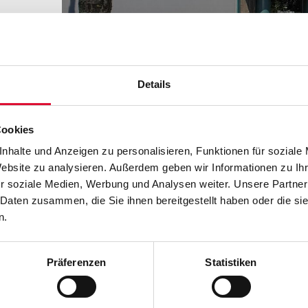
Details
Cookies
nhalte und Anzeigen zu personalisieren, Funktionen für soziale
Website zu analysieren. Außerdem geben wir Informationen zu I
r soziale Medien, Werbung und Analysen weiter. Unsere Partner
 Daten zusammen, die Sie ihnen bereitgestellt haben oder die s
Umsatzsteuer-ID
Verb
n.
Umsatzsteuer-Identifikationsnummer gemäß §
Wir sin
27 a Umsatzsteuergesetz:
Streit
Präferenzen
Statistiken
DE 3669 49478
Verbra