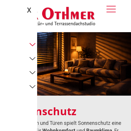
Sonnenschutz
X
Sonnenschutz
Neben Fenstern und Türen spielt Sonnenschutz eine
zentrale Rolle für
Wohnkomfort
und
Raumklima
. Er