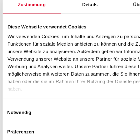
Zustimmung
Details
Üb
Diese Webseite verwendet Cookies
Flexible
Vielfältige
Hochwertige
Erweiterbarer
Wetterfest
Maßa
Wir verwenden Cookies, um Inhalte und Anzeigen zu persona
Funktionen für soziale Medien anbieten zu können und die Zug
Einbauvarianten
Steuerungsmöglichkeiten
Stoffe
Komfort
und
mit
unsere Website zu analysieren. Außerdem geben wir Informat
und
langlebig
Präzi
Ob
Von
Optionale
Verwendung unserer Website an unsere Partner für soziale 
Oberflächen
Vorbau
manueller
Ausstattungen
Werbung und Analysen weiter. Unsere Partner führen diese 
Robuste
Jede
oder
Bedienung
wie
möglicherweise mit weiteren Daten zusammen, die Sie ihnen 
Konstruktionen,
Sonnens
Eine
integriert
bis
dimmbare
haben oder die sie im Rahmen Ihrer Nutzung der Dienste g
wetterbeständige
wird
große
im
zur
Beleuchtung,
haben.
Materialien
individue
Auswahl
Mauerwerk,
komfortablen
Heizstrahler
und
auf
an
am
Motor-,
oder
optionale
Maß
Farben,
Einwilligungsauswahl
Fenster
Funk-,
Senkrechtbeschattungen
Wettersensoren
geplant,
Notwendig
Stoffen
oder
Solar-
erhöhen
sorgen
gefertig
und
am
oder
den
für
und
Oberflächen
Präferenzen
Terrassendach
Smart-
Komfort
zuverlässige
montiert
sorgt