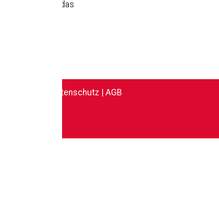
Wohngefühl, das
begeistert.
Impressum
|
Datenschutz
|
AGB