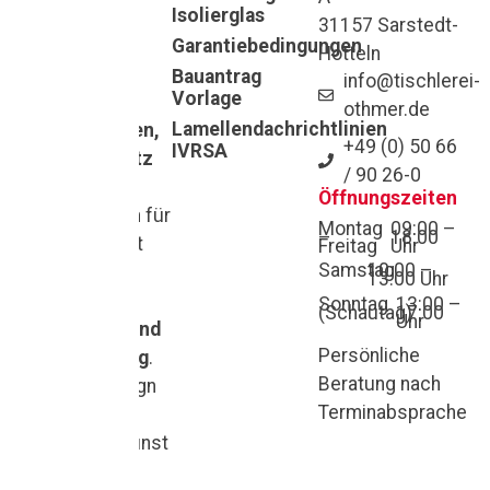
Isolierglas
Ihr Zuhause
31157 Sarstedt-
verdient das
Garantiebedingungen
Hotteln
Beste –
Bauantrag
info@tischlerei-
Vorlage
hochwertige
othmer.de
Lamellendachrichtlinien
Fenster, Türen,
+49 (0) 50 66
IVRSA
Sonnenschutz
/ 90 26-0
und
Öffnungszeiten
Wintergärten
für
Montag
09:00 –
–
18:00
mehr Komfort
Freitag
Uhr
Samstag
10:00 –
und Stil in
13:00 Uhr
Hannover,
Sonntag
13:00 –
(Schautag)
17:00
Uhr
Hildesheim und
Persönliche
Braunschweig
.
Beratung nach
Qualität, Design
Terminabsprache
und
Handwerkskunst
– für ein