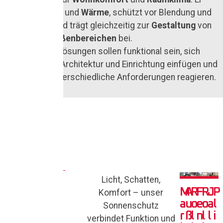
reguliert
Licht
und
Wärme
, schützt vor Blendung und
Überhitzung und trägt gleichzeitig zur
Gestaltung
von
Innen- und Außenbereichen
bei.
Sonnenschutzlösungen sollen funktional sein, sich
harmonisch in Architektur und Einrichtung einfügen und
flexibel auf unterschiedliche Anforderungen reagieren.
Son
Licht, Schatten,
M
A
R
F
R
J
P
nen
Komfort – unser
a
u
o
e
o
a
l
Sonnenschutz
sch
r
ß
l
n
l
l
i
verbindet Funktion und