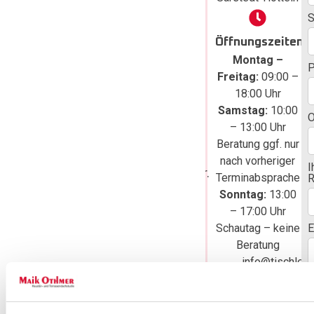
Fenster für Ihr
S
Zuhause in
Öffnungszeiten
Lehrte planen,
Montag –
ist die
Freitag:
09:00 –
Tischlerei Maik
18:00 Uhr
Othmer Ihr
Samstag:
10:00
O
kompetenter
– 13:00 Uhr
und
Beratung ggf. nur
zuverlässiger
nach vorheriger
I
Ansprechpartner.
Terminabsprache
R
Nehmen Sie
Sonntag:
13:00
bequem über
– 17:00 Uhr
unser Online-
Schautag – keine
E
Beratung
Kontaktformular
info@tischlere
Kontakt zu uns
P
othmer.de
auf und
fordern Sie
+49 (0) 50