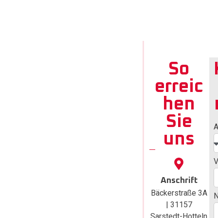
Jetzt
So
Angeb
erreic
ot für
hen
Fenste
Sie
r in
A
uns
Lehrte
anford
V
ern
Anschrift
Bäckerstraße 3A
Wenn Sie
| 31157
hochwertige
Sarstedt-Hotteln