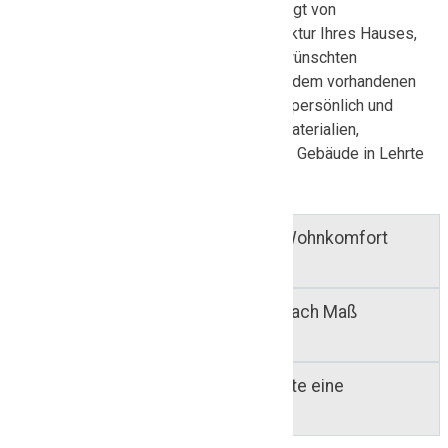
Welche Fenster am besten passen, hängt von
verschiedenen Faktoren ab: der Architektur Ihres Hauses,
Ihren optischen Vorstellungen, den gewünschten
Dämmwerten, dem Pflegeaufwand und dem vorhandenen
Budget. Unsere Fachkräfte beraten Sie persönlich und
prüfen gemeinsam mit Ihnen, welche Materialien,
Verglasungen und Ausstattungen für Ihr Gebäude in Lehrte
sinnvoll sind.
Können neue Fenster auch den Wohnkomfort
verbessern?
Welche Vorteile bieten Fenster nach Maß
gegenüber Standardfenstern?
Ist eine Fenstersanierung in Lehrte eine
Alternative zum Austausch?