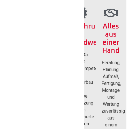
Maßgefertigte
Hochwertige
Erfahrung
Alles
Fenster
Werkstoffe
im
aus
Handwerk
einer
Individuelle
Langlebige,
Hand
Anfertigung
robuste
Über 35
abgestimmt
und
Jahre
Beratung,
auf Ihre
energieeffiziente
Fachkompetenz
Planung,
Wünsche,
Fenster
im
Aufmaß,
Anforderungen
für ein
Fensterbau
Fertigung,
und
angenehmes
und
Montage
baulichen
Wohngefühl
präzise
und
Gegebenheiten
Umsetzung
Wartung
durch
zuverlässig
qualifizierte
aus
Experten
einem