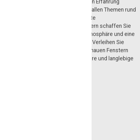
Handwerksbetrieb mit über 35 Jahren Erfahrung
unterstützen wir Sie zuverlässig bei allen Themen rund
um moderne und individuell gefertigte
Fensterlösungen. Mit unseren Fenstern schaffen Sie
mehr Helligkeit, eine angenehme Atmosphäre und eine
stilvolle Aufwertung Ihrer Immobilie. Verleihen Sie
Ihrem Zuhause in Lehrte mit passgenauen Fenstern
aus unserer Tischlerei eine besondere und langlebige
Qualität.
Jetzt Kontakt aufnehmen