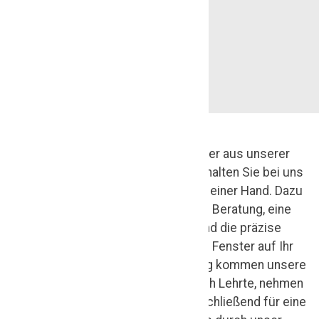
F
Wenn Sie sich für Fenster aus unserer
e
Tischlerei entscheiden, erhalten Sie bei uns
sämtliche Leistungen aus einer Hand. Dazu
n
zählen eine ausführliche Beratung, eine
s
sorgfältige Planung und die präzise
Abstimmung Ihrer neuen Fenster auf Ihr
t
Gebäude. Vor der Fertigung kommen unsere
e
Fensterbauer zu Ihnen nach Lehrte, nehmen
rl
exakt Maß und sorgen anschließend für eine