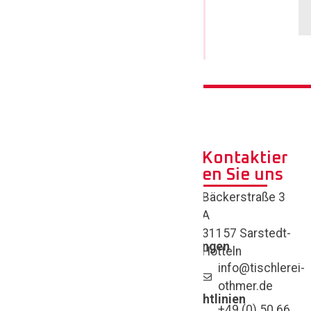
50 66 /
90 26-0
Kontaktier
en Sie uns
Quick Links
Bäckerstraße 3
Richtlinie zur
Beurteilung von
A
Isolierglas
Ihr Zuhause
31157 Sarstedt-
verdient das
Garantiebedingungen
Hotteln
Beste –
Bauantrag
info@tischlerei-
Vorlage
hochwertige
othmer.de
Lamellendachrichtlinien
Fenster, Türen,
+49 (0) 50 66