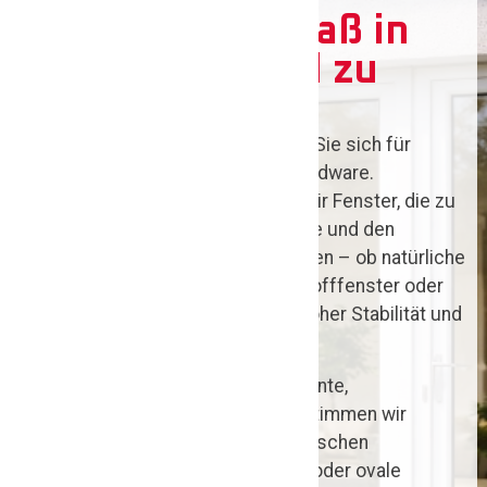
Fenster nach Maß in
Lehrte: passend zu
Ihrem Haus
Mit unseren Fenstern entscheiden Sie sich für
individuelle Lösungen statt Standardware.
Gemeinsam mit Ihnen entwickeln wir Fenster, die zu
Ihren Vorstellungen, Ihrem Gebäude und den
gewünschten Anforderungen passen – ob natürliche
Holzfenster, pflegeleichte Kunststofffenster oder
langlebige Aluminiumfenster mit hoher Stabilität und
Witterungsbeständigkeit.
Materialien, Oberflächen, Bauelemente,
Ausstattungsdetails und Formen stimmen wir
passgenau mit Ihnen ab. Von klassischen
rechteckigen Fenstern über runde oder ovale