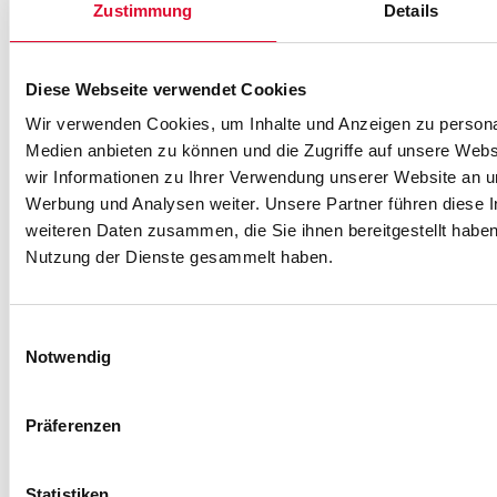
66 / 90 26-
direkt ein
Zustimmung
Details
0
unverbindliches
W
I
Angebot an.
Route
w
Diese Webseite verwendet Cookies
planen
Unser Team
berät Sie gerne
Wir verwenden Cookies, um Inhalte und Anzeigen zu personal
persönlich,
Medien anbieten zu können und die Zugriffe auf unsere Web
wir Informationen zu Ihrer Verwendung unserer Website an un
nimmt Ihre
Werbung und Analysen weiter. Unsere Partner führen diese 
N
Wünsche
weiteren Daten zusammen, die Sie ihnen bereitgestellt habe
genau auf und
Nutzung der Dienste gesammelt haben.
entwickelt
gemeinsam
mit Ihnen die
Einwilligungsauswahl
passende
D
Notwendig
h
Fensterlösung
(
m
für Ihre
Präferenzen
Immobilie.
Statistiken