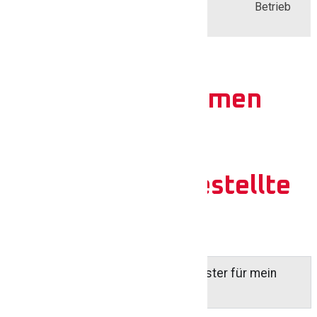
Betrieb
Kundenstimmen
FAQ: Häufig gestellte
Fragen
Wie finde ich heraus, welche Fenster für mein
Haus geeignet sind?