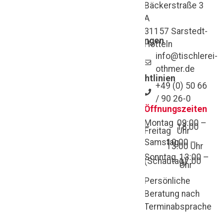
Bäckerstraße 3
Richtlinie zur
Beurteilung von
A
Isolierglas
Ihr Zuhause
31157 Sarstedt-
verdient das
Garantiebedingungen
Hotteln
Beste –
Bauantrag
info@tischlerei-
Vorlage
hochwertige
othmer.de
Lamellendachrichtlinien
Fenster, Türen,
+49 (0) 50 66
IVRSA
Sonnenschutz
/ 90 26-0
und
Öffnungszeiten
Wintergärten
für
Montag
09:00 –
–
18:00
mehr Komfort
Freitag
Uhr
Samstag
10:00 –
und Stil in
13:00 Uhr
Hannover,
Sonntag
13:00 –
(Schautag)
17:00
Uhr
Hildesheim und
Persönliche
Braunschweig
.
Beratung nach
Qualität, Design
Terminabsprache
und
Handwerkskunst