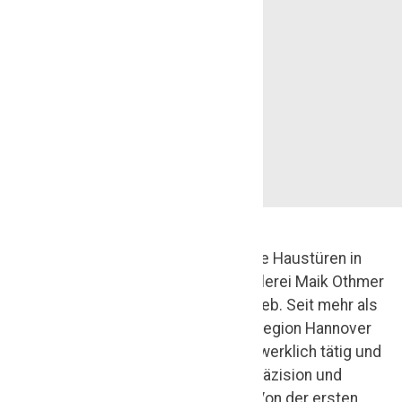
T
Wenn es um hochwertige Haustüren in
i
Hannover geht, ist die Tischlerei Maik Othmer
Ihr zuverlässiger Fachbetrieb. Seit mehr als
s
35 Jahren sind wir in der Region Hannover
c
sowie darüber hinaus handwerklich tätig und
stehen für Qualität, Präzision und
h
stilbewusstes Design. Von der ersten