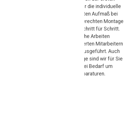
l
persönlichen Beratung über die individuelle
e
Planung bis hin zum exakten Aufmaß bei
Ihnen vor Ort und der fachgerechten Montage
r
begleiten wir Ihr Projekt Schritt für Schritt.
e
Dabei werden sämtliche Arbeiten
i
ausschließlich von qualifizierten Mitarbeitern
unseres eigenen Teams ausgeführt. Auch
M
nach Abschluss der Montage sind wir für Sie
a
da und kümmern uns bei Bedarf um
Wartungen oder Reparaturen.
i
k
O
t
h