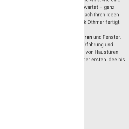
Visitenkarte für das, was im Inneren wartet – ganz
besonders, wenn Sie sie individuell nach Ihren Ideen
anfertigen lassen. Die Tischlerei Maik Othmer fertigt
seit mehr als 35 Jahren hochwertige
und
individuelle
Haustüren
,
Innentüren
und Fenster.
Unser 70-köpfiges Team bringt viel Erfahrung und
Fachwissen rund um die Herstellung von Haustüren
nach Maß mit. Wir betreuen Sie von der ersten Idee bis
hin zur Installation Ihrer Wunschtür.
Jetzt Kontakt aufnehmen