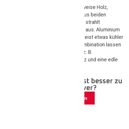
Für Haustüren verwenden wir wahlweise Holz,
Aluminium oder eine Kombination aus beiden
Materialien. Holz wirkt natürlich und strahlt
eine warme, wohnliche Atmosphäre aus. Aluminium
wirkt dank der glatten Oberfläche meist etwas kühler
und moderner. Mit einer Materialkombination lassen
sich interessante Effekte erzielen, z. B.
eine gemütliche Innenseite aus Holz und eine edle
Außenseite aus Aluminium.
Alu oder Holz – was passt besser zu
meinem Haus in Hannover?
Jetzt telefonisch beraten lassen