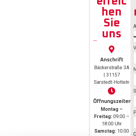
erreic
Haustü
hen
r in
Sie
Hanno
A
uns
ver –
jetzt
V
gratis
Anschrift
Bäckerstraße 3A
Angeb
| 31157
ot
Sarstedt-Hotteln
S
anford
Öffnungszeiten
ern
Montag –
Sie hätten
Freitag:
09:00 –
gerne eine
18:00 Uhr
personalisierte
Samstag:
10:00
O