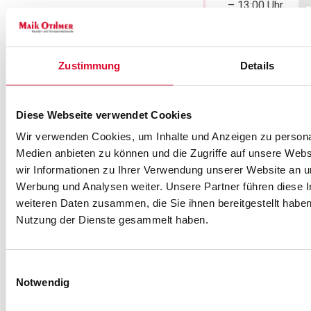
– 13:00 Uhr
Haustür
, die
Beratung ggf. nur
perfekt zu
nach vorheriger
Ihnen und Ihrer
I
Terminabsprache
R
Immobilie
Zustimmung
Details
Sonntag:
13:00
passt? Dann
– 17:00 Uhr
fordern Sie
Schautag – keine
E
jetzt Ihr
Diese Webseite verwendet Cookies
Beratung
individuelles
Wir verwenden Cookies, um Inhalte und Anzeigen zu personal
info@tischlere
Angebot an!
Medien anbieten zu können und die Zugriffe auf unsere Web
P
othmer.de
Wir entwerfen
wir Informationen zu Ihrer Verwendung unserer Website an un
+49 (0) 50
gemeinsam die
Werbung und Analysen weiter. Unsere Partner führen diese 
66 / 90 26-
weiteren Daten zusammen, die Sie ihnen bereitgestellt habe
Tür Ihrer
0
W
Nutzung der Dienste gesammelt haben.
Träume und
I
Route
w
stellen Ihnen
planen
anschließend
Einwilligungsauswahl
ein
Notwendig
transparentes