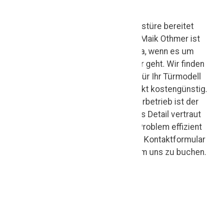
S
Ihre vorhandene Haustüre bereitet
er
Probleme? Tischlerei Maik Othmer ist
gerne auch für Sie da, wenn es um
vi
Wartung oder Reparatur geht. Wir finden
ce
passende Ersatzteile für Ihr Türmodell
und reparieren den Defekt kostengünstig.
ru
Als erfahrener Tischlerbetrieb ist der
n
Aufbau einer Tür bis ins Detail vertraut
d
und wir können jedes Problem effizient
lösen. Nutzen Sie unser Kontaktformular
u
für Wartungsaufträge, um uns zu buchen.
m
Ih
re
H