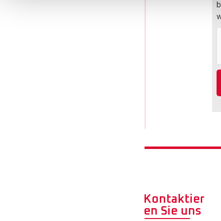
b
w
Kontaktier
en Sie uns
Quick Links