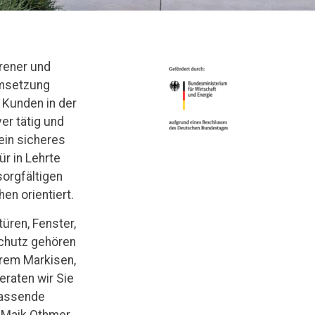
hrener und
Umsetzung
 Kunden in der
r tätig und
ein sicheres
r in Lehrte
sorgfältigen
en orientiert.
üren, Fenster,
chutz gehören
rem Markisen,
eraten wir Sie
passende
i Maik Othmer