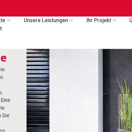
te
Unsere Leistungen
Ihr Projekt
t
te
ein
en
,
 Eine
wie
 Sie
res