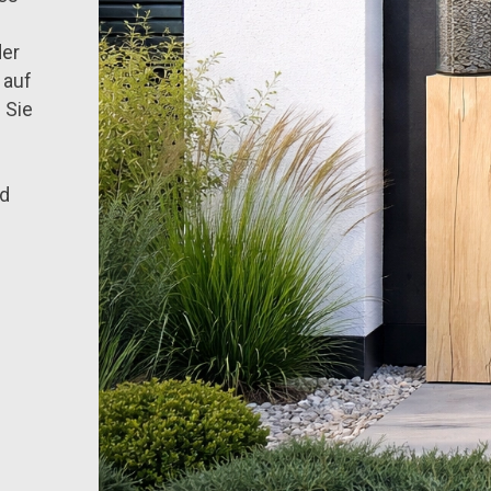
der
 auf
 Sie
nd