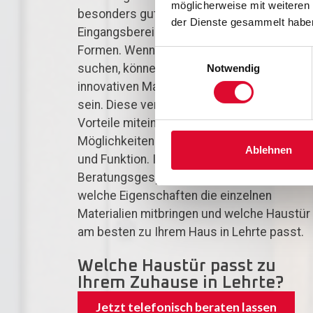
möglicherweise mit weiteren
besonders gut für moderne
der Dienste gesammelt habe
Eingangsbereiche und klare architektonisc
Formen. Wenn Sie eine individuelle Lösung
Einwilligungsauswahl
suchen, können auch Haustüren aus
Notwendig
innovativen Materialmischungen interessan
sein. Diese verbinden unterschiedliche
Vorteile miteinander und eröffnen vielfältig
Möglichkeiten bei Gestaltung, Ausstattung
Ablehnen
und Funktion. In einem persönlichen
Beratungsgespräch erklären wir Ihnen gern
welche Eigenschaften die einzelnen
Materialien mitbringen und welche Haustür
am besten zu Ihrem Haus in Lehrte passt.
Welche Haustür passt zu
Ihrem Zuhause in Lehrte?
Jetzt telefonisch beraten lassen