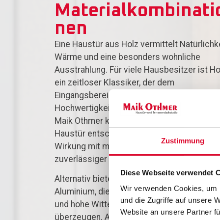
Materialkombinati
nen
Eine Haustür aus Holz vermittelt Natürlichke
Wärme und eine besonders wohnliche
Ausstrahlung. Für viele Hausbesitzer ist Ho
ein zeitloser Klassiker, der dem
Eingangsbereich Charakter und
Hochwertigkeit verleiht. Bei der Tischlerei
Maik Othmer können Sie sich für eine Holz-
Haustür entscheiden, die traditionelle
Zustimmung
Wirkung mit moderner Technik und
zuverlässiger Funktion verbindet.
Diese Webseite verwendet 
Alternativ bieten wir Ihnen Haustüren aus
Wir verwenden Cookies, um I
Aluminium, die durch Stabilität, Langlebigke
und die Zugriffe auf unsere 
und hohe Witterungsbeständigkeit
Website an unsere Partner fü
überzeugen. Aluminium eignet sich