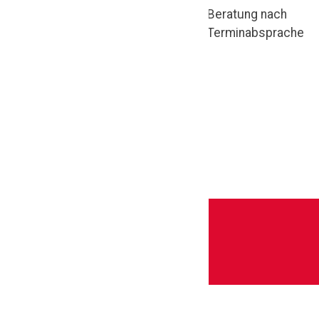
Beratung nach
Qualität, Design
Terminabsprache
und
Handwerkskunst
– für ein
Wohngefühl, das
begeistert.
Impressum
|
Datenschutz
|
AGB