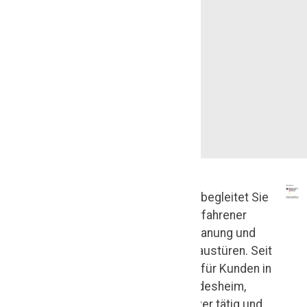
T
Die Tischlerei Maik Othmer begleitet Sie
i
als kompetenter und erfahrener
Meisterbetrieb bei der Planung und
s
Umsetzung hochwertiger Haustüren. Seit
c
mehr als 35 Jahren sind wir für Kunden in
der Region rund um Hildesheim,
h
Braunschweig und Hannover tätig und