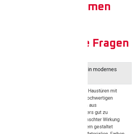
Kundenstimmen
Häufig gestellte Fragen
Welche Haustür eignet sich für ein modernes
Haus in Peine?
Für moderne Häuser eignen sich häufig Haustüren mit
klaren Linien, reduzierten Formen und hochwertigen
Oberflächen. Aluminiumtüren oder Türen aus
Materialkombinationen passen besonders gut zu
zeitgemäßer Architektur. Je nach gewünschter Wirkung
können aber auch Holz-Haustüren modern gestaltet
werden. Wir beraten Sie dazu, welche Materialien, Farben