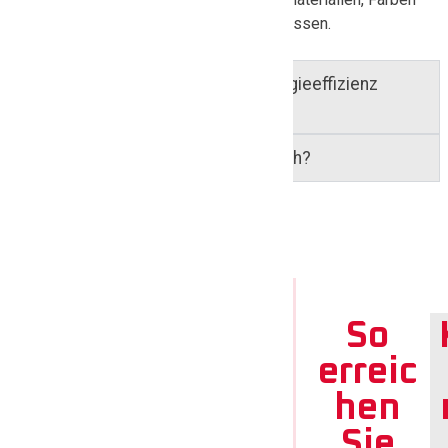
und Designs zu Ihrem Haus in Peine passen.
Kann eine neue Haustür die Energieeffizienz
verbessern?
Sind Haustüren nach Maß möglich?
Jetzt
So
unverb
erreic
indlich
hen
es
Sie