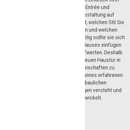
Immobilie, schaffen ein einladendes Entrée und
verbinden Sicherheit, Komfort und Gestaltung auf
besondere Weise. Eine Haustür zeigt, welchen Stil Sie
bevorzugen, wie Sie wohnen möchten und welchen
Wert Sie auf Qualität legen. Gleichzeitig sollte sie sich
harmonisch in die Architektur Ihres Hauses einfügen
und den Eingangsbereich optisch aufwerten. Deshalb
lohnt es sich, bei der Auswahl Ihrer neuen Haustür in
Peine nicht allein auf praktische Eigenschaften zu
achten. Setzen Sie auf die Beratung eines erfahrenen
Fachbetriebs, der Ihre Wünsche, die baulichen
Gegebenheiten und Ihre Anforderungen versteht und
daraus eine passgenaue Lösung entwickelt.
Jetzt Kontakt aufnehmen