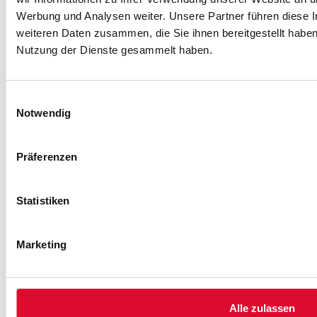
unterstützt Sie
Werbung und Analysen weiter. Unsere Partner führen diese 
dabei, die
weiteren Daten zusammen, die Sie ihnen bereitgestellt habe
D
passende
Nutzung der Dienste gesammelt haben.
h
Haustürlösung
(
m
für Ihr Zuhause
Einwilligungsauswahl
zu finden.
Notwendig
Schriftliche
e
Präferenzen
Anfragen
W
werden von
ü
uns zeitnah
I
Statistiken
bearbeitet.
s
s
Teilen Sie uns
Marketing
A
gerne mit,
b
welche
w
Vorstellungen
Sie bereits
Alle zulassen