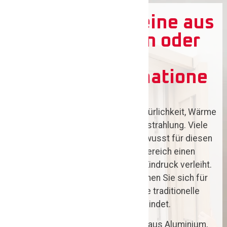
Haustüren in Peine aus
Holz, Aluminium oder
modernen
Materialkombinatione
n
Eine Haustür aus Holz steht für Natürlichkeit, Wärme
und eine besonders wohnliche Ausstrahlung. Viele
Hausbesitzer entscheiden sich bewusst für diesen
Klassiker, weil Holz dem Eingangsbereich einen
hochwertigen und charaktervollen Eindruck verleiht.
Bei der Tischlerei Maik Othmer können Sie sich für
eine Haustür entscheiden, die diese traditionelle
Wirkung mit moderner Technik verbindet.
Ebenso bieten wir Ihnen Haustüren aus Aluminium,