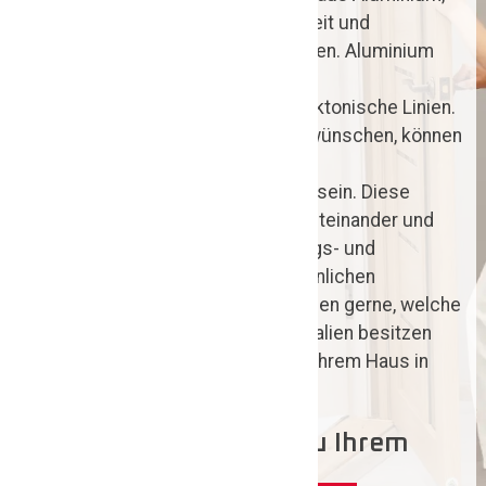
die durch ihre Stabilität, Langlebigkeit und
Witterungsbeständigkeit überzeugen. Aluminium
eignet sich besonders für moderne
Eingangsbereiche und klare architektonische Linien.
Wenn Sie eine besondere Lösung wünschen, können
auch Haustüren aus innovativen
Materialkombinationen interessant sein. Diese
verbinden verschiedene Vorteile miteinander und
ermöglichen individuelle Gestaltungs- und
Funktionskonzepte. In einem persönlichen
Beratungsgespräch erklären wir Ihnen gerne, welche
Eigenschaften die einzelnen Materialien besitzen
und welche Haustür am besten zu Ihrem Haus in
Peine passt.
Welche Haustür passt zu Ihrem
Zuhause in Peine?