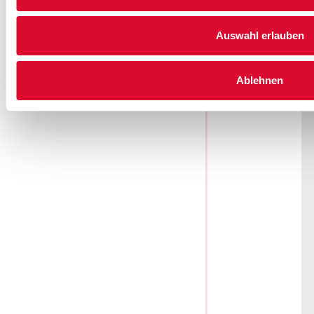
haben, ob es
um einen
Auswahl erlauben
Neubau, eine
Modernisierung
Ablehnen
oder den
Austausch
einer
bestehenden
Haustür geht.
Gemeinsam
entwickeln wir
eine
Eingangslösung,
die optisch
überzeugt,
funktional
zuverlässig ist