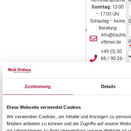
R
Peine an.
Sonntag:
13:00
– 17:00 Uhr
Während
Schautag – keine
E
unserer
Beratung
Geschäftszeiten
info@tischlere
erreichen Sie
P
othmer.de
uns
+49 (0) 50
telefonisch,
66 / 90 26-
per E-Mail oder
0
W
bequem über
I
unser
Route
w
planen
Kontaktformular.
Zustimmung
Details
Unser Team
nimmt Ihre
Anfrage
Diese Webseite verwendet Cookies
N
sorgfältig auf,
Wir verwenden Cookies, um Inhalte und Anzeigen zu personal
berät Sie
Medien anbieten zu können und die Zugriffe auf unsere Web
persönlich und
wir Informationen zu Ihrer Verwendung unserer Website an un