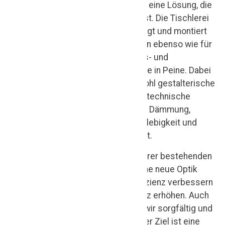
u
möchten: Wir entwickeln eine Lösung, die
st
zu Ihrem Vorhaben passt. Die Tischlerei
Maik Othmer plant, fertigt und montiert
ür
Haustüren für Neubauten ebenso wie für
e
Renovierungs- und
n
Modernisierungsprojekte in Peine. Dabei
berücksichtigen wir sowohl gestalterische
in
Wünsche als auch technische
P
Anforderungen wie Dämmung,
ei
Bedienkomfort, Langlebigkeit und
Sicherheit.
n
Vielleicht möchten Sie Ihrer bestehenden
e
Eingangssituation eine neue Optik
f
verleihen, die Energieeffizienz verbessern
ür
oder den Einbruchschutz erhöhen. Auch
solche Anliegen setzen wir sorgfältig und
N
fachgerecht um. Unser Ziel ist eine