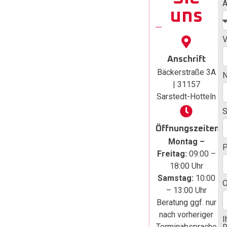
Angeb
A
uns
ot für
Haustü
V
ren in
Anschrift
Bäckerstraße 3A
Peine
| 31157
einhol
Sarstedt-Hotteln
S
en
Öffnungszeiten
Ergreifen Sie
Montag –
die Initiative
Freitag:
09:00 –
und fordern Sie
18:00 Uhr
noch heute ein
Samstag:
10:00
O
unverbindliches
– 13:00 Uhr
Angebot für
Beratung ggf. nur
Ihre neue
nach vorheriger
I
Haustür in
Terminabsprache